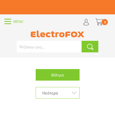
0
Φίλτρα