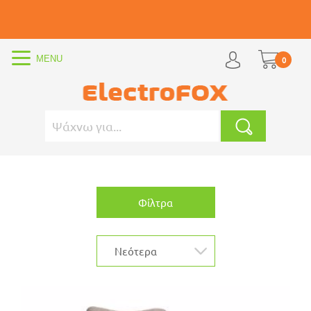
0
Φίλτρα