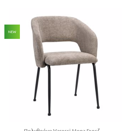
NEW
Πολυθρόνα Varossi Mona Γκρεζ