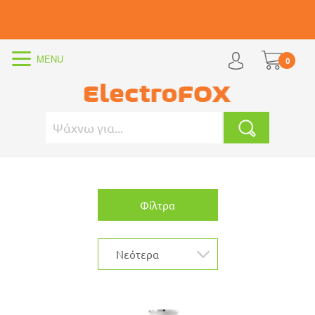
0
Φίλτρα