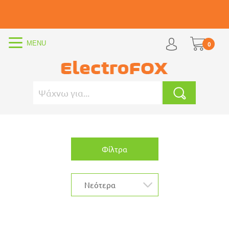
0
Φίλτρα