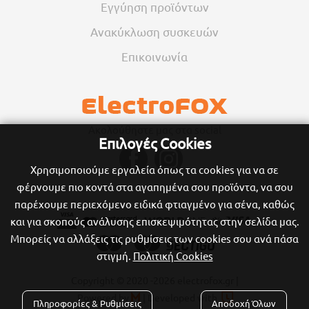
Εγγύηση προϊόντων
Ανακύκλωση συσκευών
Επικοινωνία
Ακολούθηστε μας στα social
Επιλογές Cookies
Χρησιμοποιούμε εργαλεία όπως τα cookies για να σε
φέρνουμε πιο κοντά στα αγαπημένα σου προϊόντα, να σου
παρέχουμε περιεχόμενο ειδικά φτιαγμένο για σένα, καθώς
και για σκοπούς ανάλυσης επισκεψιμότητας στην σελίδα μας.
Μπορείς να αλλάξεις τις ρυθμίσεις των cookies σου ανά πάσα
στιγμή.
Πολιτική Cookies
Copyright © 2020
-2026 electrofox.gr |

Powered by
|
Developed with

Πληροφορίες & Ρυθμίσεις
Αποδοχή Όλων