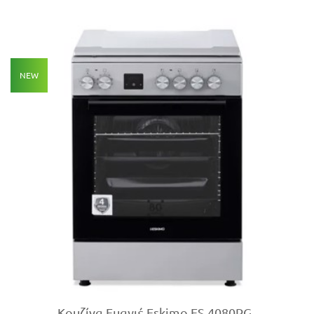
NEW
Κουζίνα Εμαγιέ Eskimo ES 4080PG