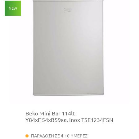
NEW
Beko Mini Bar 114lt
Υ84xΠ54xΒ59εκ. Inox TSE1234FSN
ΠΑΡΑΔΟΣΗ ΣΕ 4-10 ΗΜΕΡΕΣ