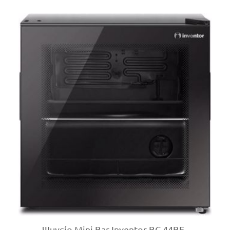
Ψυγείο Mini Bar Inventor BC-44BE