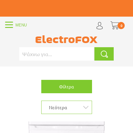
0
Φίλτρα