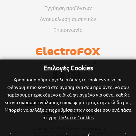
Εγγύηση προϊόντων
Ανακύκλωση συσκευών
Επικοινωνία
Ακολούθηστε μας στα social
Επιλογές Cookies
Χρησιμοποιούμε εργαλεία όπως τα cookies για να σε
φέρνουμε πιο κοντά στα αγαπημένα σου προϊόντα, να σου
παρέχουμε περιεχόμενο ειδικά φτιαγμένο για σένα, καθώς
και για σκοπούς ανάλυσης επισκεψιμότητας στην σελίδα μας.
Μπορείς να αλλάξεις τις ρυθμίσεις των cookies σου ανά πάσα
στιγμή.
Πολιτική Cookies
Copyright © 2020
-2026 electrofox.gr |

Powered by
|
Developed with
