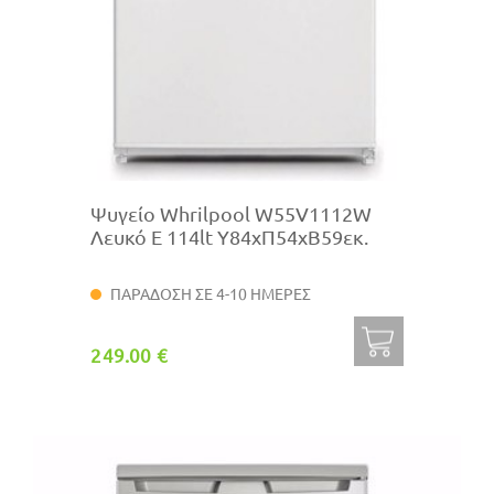
Ψυγείο Whrilpool W55V1112W
Λευκό E 114lt Υ84xΠ54xΒ59εκ.
ΠΑΡΑΔΟΣΗ ΣΕ 4-10 ΗΜΕΡΕΣ
249.00 €