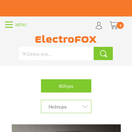
0
Φίλτρα