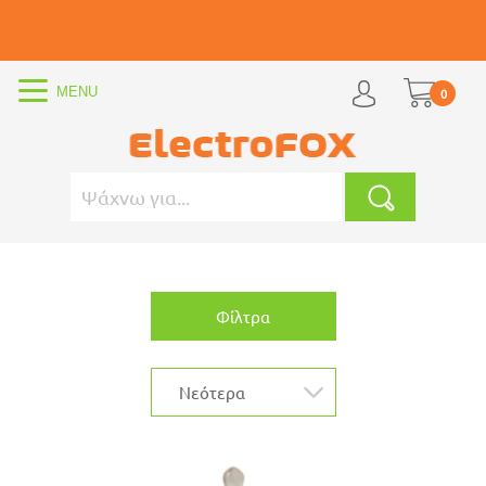
0
Φίλτρα