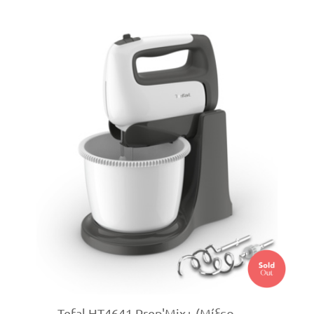
Tefal HT4641 Prep'Mix+ (Μίξερ