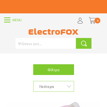
0
Φίλτρα