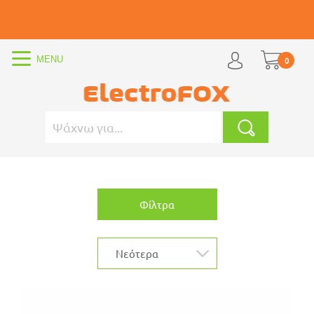
0
Φίλτρα