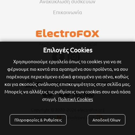
Ανακύκλωση συσκευών
Επικοινωνία
Ακολούθηστε μας στα social
Επιλογές Cookies
Χρησιμοποιούμε εργαλεία όπως τα cookies για να σε
φέρνουμε πιο κοντά στα αγαπημένα σου προϊόντα, να σου
παρέχουμε περιεχόμενο ειδικά φτιαγμένο για σένα, καθώς
και για σκοπούς ανάλυσης επισκεψιμότητας στην σελίδα μας.
Μπορείς να αλλάξεις τις ρυθμίσεις των cookies σου ανά πάσα
στιγμή.
Πολιτική Cookies
Copyright © 2020
-2026 electrofox.gr |

Powered by
|
Developed with

Πληροφορίες & Ρυθμίσεις
Αποδοχή Όλων