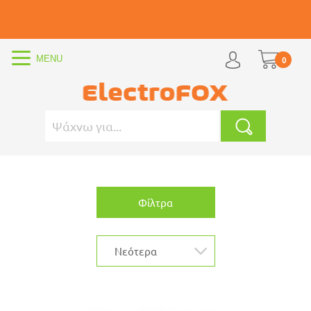
0
Φίλτρα