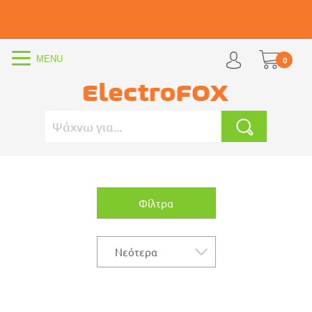
0
Φίλτρα