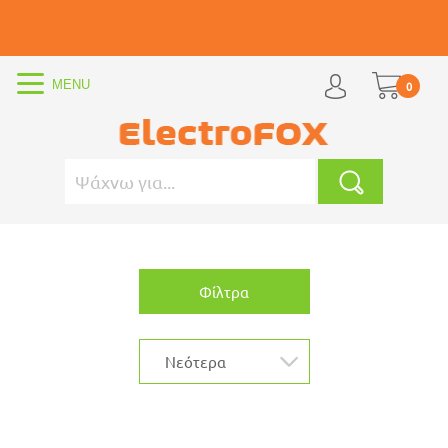
0
Φίλτρα