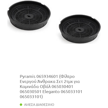
Pyramis 065934601 (Φίλτρο
Ενεργού Άνθρακα Σετ 2τμχ για
Καμινάδα Οβάλ 065030401
065030501 Eleganto 065033101
065033101)
ΑΜΕΣΑ ΔΙΑΘΕΣΙΜΟ