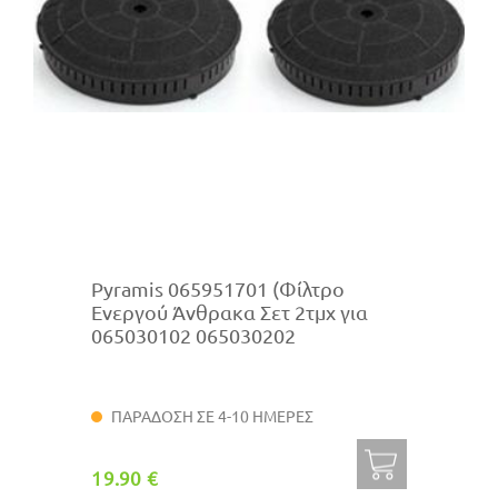
Pyramis 065951701 (Φίλτρο
Ενεργού Άνθρακα Σετ 2τμχ για
065030102 065030202
ΠΑΡΑΔΟΣΗ ΣΕ 4-10 ΗΜΕΡΕΣ
19.90 €