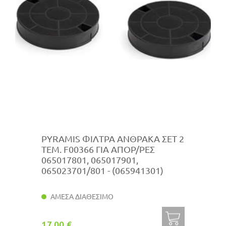
PYRAMIS ΦΙΛΤΡΑ ΑΝΘΡΑΚΑ ΣΕΤ 2
ΤΕΜ. F00366 ΓΙΑ ΑΠΟΡ/ΡΕΣ
065017801, 065017901,
065023701/801 - (065941301)
ΑΜΕΣΑ ΔΙΑΘΕΣΙΜΟ
17.00 €