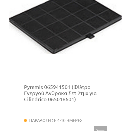
Pyramis 065941501 (Φίλτρο
Ενεργού Άνθρακα Σετ 2τμχ για
Cilindrico 065018601)
ΠΑΡΑΔΟΣΗ ΣΕ 4-10 ΗΜΕΡΕΣ