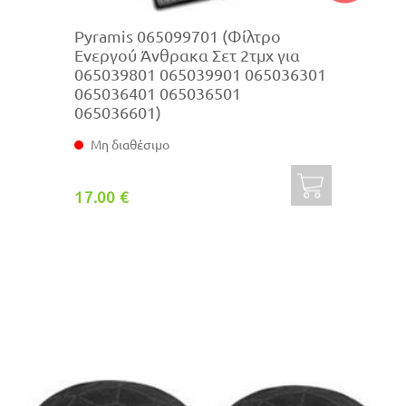
Pyramis 065099701 (Φίλτρο
Ενεργού Άνθρακα Σετ 2τμχ για
065039801 065039901 065036301
065036401 065036501
065036601)
Μη διαθέσιμο
17.00 €