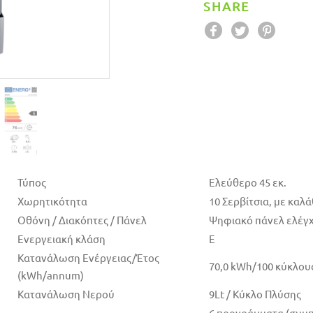
SHARE
Τύπος
Ελεύθερο 45 εκ.
Χωρητικότητα
10 Σερβίτσια, με καλ
Οθόνη / Διακόπτες / Πάνελ
Ψηφιακό πάνελ ελέγ
Ενεργειακή κλάση
E
Κατανάλωση Ενέργειας/Έτος
70,0 kWh/100 κύκλου
(kWh/annum)
Κατανάλωση Νερού
9Lt / Κύκλο Πλύσης
6 προγράμματα (συμπ.