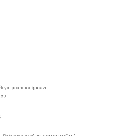
άθι για μαχαιροπήρουνα
χου
ς
 Πρόγραμμα 90'-30’ /Intensive/Eco/