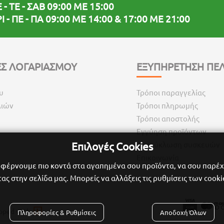
 - ΤΕ - ΣΑΒ 09:00 ΜΕ 15:00
Ι - ΠΕ - ΠΑ 09:00 ΜΕ 14:00 & 17:00 ΜΕ 21:00
Σ ΛΟΓΑΡΙΑΣΜΟΥ
ΕΞΥΠΗΡΕΤΗΣΗ ΠΕ
υ
Τρόποι παραγγελίας
λιών
Τρόποι πληρωμής
Τρόποι αποστολής
Εγγύηση προϊόντων
Επιλογές Cookies
Ανακύκλωση συσκευών
Επικοινωνία
ε φέρνουμε πιο κοντά στα αγαπημένα σου προϊόντα, να σου παρέχ
ς στην σελίδα μας. Μπορείς να αλλάξεις τις ρυθμίσεις των cooki

oped with
Πληροφορίες & Ρυθμίσεις
Αποδοχή Όλων