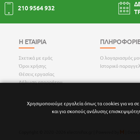
ΔΕ
210 9564 932
ΤΡ
Η ΕΤΑΙΡΙΑ
ΠΛΗΡΟΦΟΡΙΕ
Σχετικά με εμάς
Ο λογαριασμός μο
Όροι χρήσης
Ιστορικό παραγγε
Θέσεις εργασίας
Δήλωση απορρήτου
Χρησιμοποιούμε εργαλεία όπως τα cookies για να σ
και για σκοπούς ανάλυσης επισκεψιμότητα
Copyright © 2020
-2026 electrofox.gr |
Powered by
|
Devel
