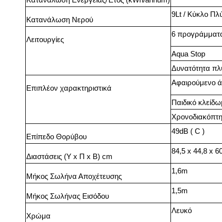
9Lt / Κύκλο Πλ
Κατανάλωση Νερού
6 προγράμματα
Λειτουργίες
Aqua Stop
Δυνατότητα πλύ
Αφαιρούμενο ά
Επιπλέον χαρακτηριστικά
Παιδικό κλείδ
Χρονοδιακόπτη
49dB ( C )
Επίπεδο Θορύβου
84,5 x 44,8 x 6
Διαστάσεις (Υ x Π x Β) cm
1,6m
Μήκος Σωλήνα Αποχέτευσης
1,5m
Μήκος Σωλήνας Εισόδου
Λευκό
Χρώμα