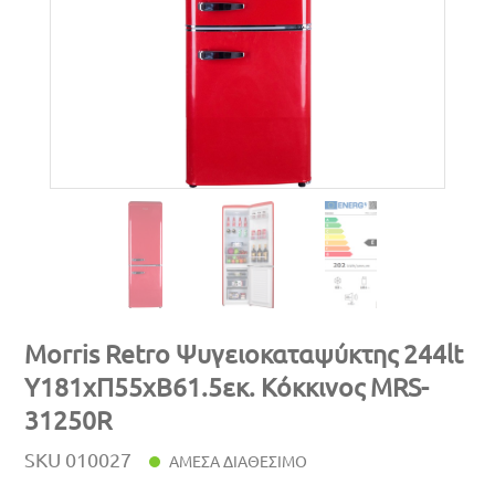
Morris Retro Ψυγειοκαταψύκτης 244lt
Υ181xΠ55xΒ61.5εκ. Κόκκινος MRS-
31250R
SKU
010027
ΑΜΕΣΑ ΔΙΑΘΕΣΙΜΟ